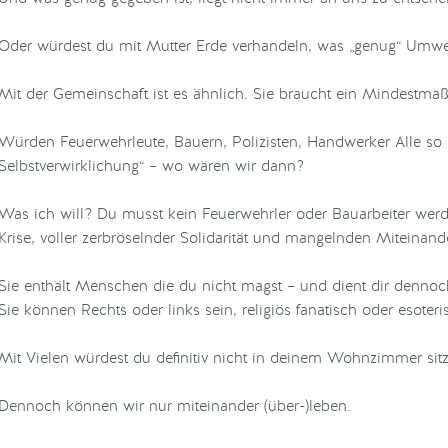
Oder würdest du mit Mutter Erde verhandeln, was „genug“ Umwelt
Mit der Gemeinschaft ist es ähnlich. Sie braucht ein Mindestmaß 
Würden Feuerwehrleute, Bauern, Polizisten, Handwerker Alle so d
Selbstverwirklichung“ – wo wären wir dann?
Was ich will? Du musst kein Feuerwehrler oder Bauarbeiter werde
Krise, voller zerbröselnder Solidarität und mangelnden Miteinan
Sie enthält Menschen die du nicht magst – und dient dir dennoc
Sie können Rechts oder links sein, religiös fanatisch oder esoteri
Mit Vielen würdest du definitiv nicht in deinem Wohnzimmer sit
Dennoch können wir nur miteinander (über-)leben.