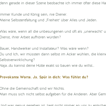
denn gerade in dieser Szene beobachte ich immer öfter diese Ha
Immer Kunde und König sein, nie Diener.
Meine Selbstentfaltung und „Freiheit“ über Alles und Jeden.
Was wäre, wenn all die unbesungenen und oft als „unerwacht“
Dienst, ihrer Arbeit aufhören würden?
Bauer, Handwerker und Installateur? Was wäre wenn?
Du und Ich, wir müssten dann selbst im Acker wühlen, die klein
Selbstverwirklichung?
Naja…du kannst deine Hütte exakt so bauen wie du willst…
Provokante Worte. Ja. Spür in dich: Was fühlst du?
Ohne die Gemeinschaft sind wir Nichts.
Man muss sich nicht selbst aufgeben für die Anderen. Aber Ge
Und was genug gegeben ist, liegt nicht immer an uns zu entsche