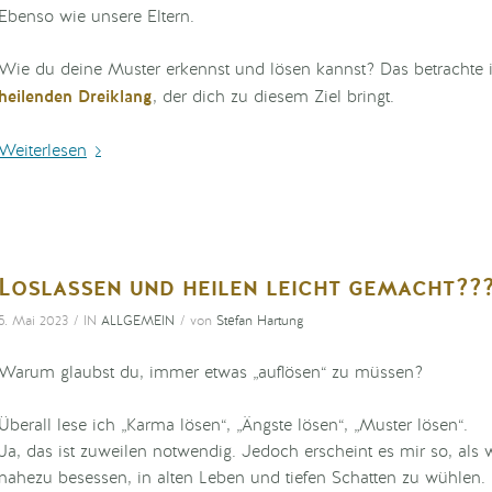
Ebenso wie unsere Eltern.
Wie du deine Muster erkennst und lösen kannst? Das betrachte ic
heilenden Dreiklang
, der dich zu diesem Ziel bringt.
Weiterlesen
Loslassen und heilen leicht gemacht??
/
/
5. Mai 2023
IN
ALLGEMEIN
von
Stefan Hartung
Warum glaubst du, immer etwas „auflösen“ zu müssen?
Überall lese ich „Karma lösen“, „Ängste lösen“, „Muster lösen“.
Ja, das ist zuweilen notwendig. Jedoch erscheint es mir so, als 
nahezu besessen, in alten Leben und tiefen Schatten zu wühlen.